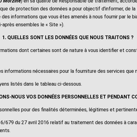
0 Morzine
) en sa qualité de Responsable de traitement, accord
tique de protection des données a pour objectif d’informer, de la 
e des informations que vous êtes amenés à nous fournir par le bi
-après ensembles le « Site »).
1. QUELLES SONT LES DONNÉES QUE NOUS TRAITONS ?
rmations dont certaines sont de nature à vous identifier et const
es informations nécessaires pour la fourniture des services que
yens listés dans le tableau ci-dessous.
TONS-NOUS VOS DONNÉES PERSONNELLES ET PENDANT C
nnelles pour des finalités déterminées, légitimes et pertinent
6/679 du 27 avril 2016 relatif au traitement des données à cara
ments.