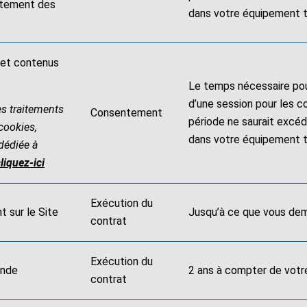
ntement des
dans votre équipement t
s et contenus
Le temps nécessaire pour
d’une session pour les co
es traitements
Consentement
période ne saurait excé
cookies,
dans votre équipement t
́diée à
liquez-ici
Exécution du
t sur le Site
Jusqu’à ce que vous dem
contrat
Exécution du
ande
2 ans à compter de vo
contrat